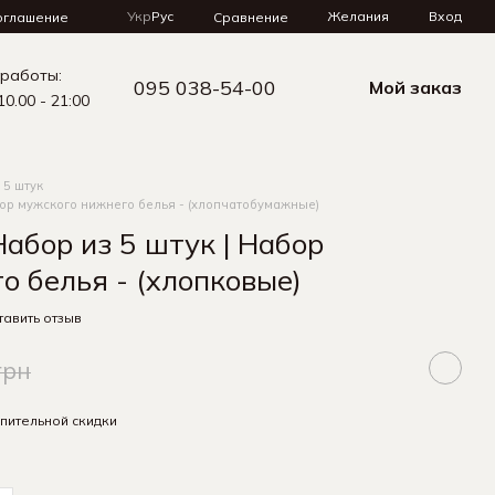
Укр
Рус
Желания
Вход
Сравнение
оглашение
 работы:
095 038-54-00
Мой заказ
10.00 - 21:00
 5 штук
бор мужского нижнего белья - (хлопчатобумажные)
абор из 5 штук | Набор
о белья - (хлопковые)
тавить отзыв
грн
пительной скидки