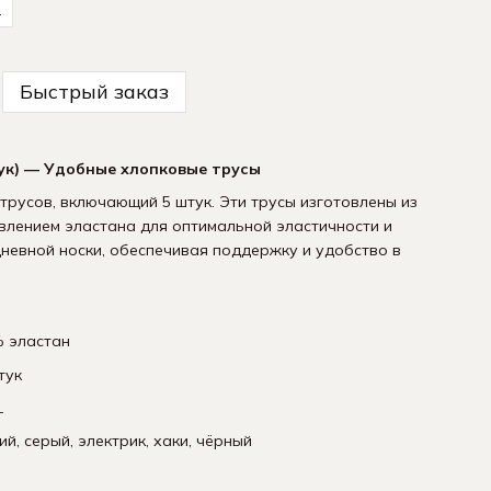
L
Быстрый заказ
ук) — Удобные хлопковые трусы
русов, включающий 5 штук. Эти трусы изготовлены из
влением эластана для оптимальной эластичности и
невной носки, обеспечивая поддержку и удобство в
 эластан
Мужские Черные -
кт 6 пар
тук
L
й, серый, электрик, хаки, чёрный
Купить