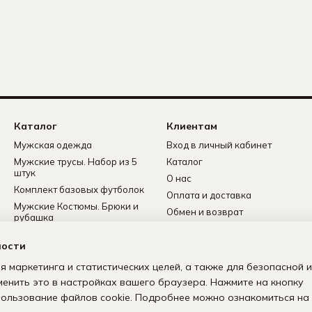
Каталог
Клиентам
Мужская одежда
Вход в личный кабинет
Мужские трусы. Набор из 5
Каталог
штук
О нас
Комплект базовых футболок
Оплата и доставка
Мужские Костюмы. Брюки и
Обмен и возврат
рубашка
Контактная информация
Мужские носки
ности
Политика
Мужские флисовые
конфиденциальности
спортивные костюмы
я маркетинга и статистических целей, а также для безопасной и
Пользовательское
менить это в настройках вашего браузера. Нажмите на кнопку
соглашение
спользование файлов cookie. Подробнее можно ознакомиться на