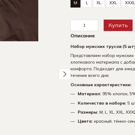
M
L
XL
XXL
XXX
Купить
Описание
Вместе дешевле
Набор мужских трусов (5 шт
Представляем набор мужских т
хлопкового материала с доба
комфорта. Подходят для ежед
течение всего дня.
Основные характеристики:
Материал:
95% хлопок, 5%
Мужские трусы Набор из 5
Носки 
штук | Набор мужского
компле
Количество в наборе:
5 ш
нижнего белья -
590 грн
(хлопчатобумажные)
Размеры:
M, L, XL, XXL, XXX
1 095 грн
Цвета:
красный, тёмно-сини
1 530 грн
1 680 грн