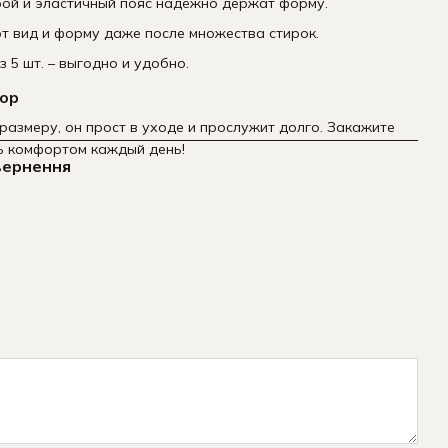
рой и эластичный пояс надёжно держат форму.
 вид и форму даже после множества стирок.
з 5 шт. – выгодно и удобно.
бор
размеру, он прост в уходе и прослужит долго. Закажите
ь комфортом каждый день!
вернення