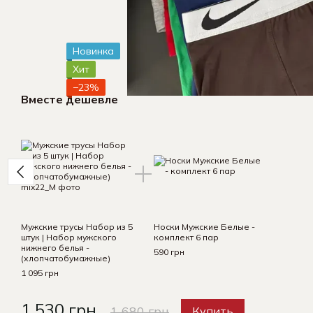
Новинка
Хит
−23%
Вместе дешевле
Мужские трусы Набор из 5
Носки Мужские Белые -
штук | Набор мужского
комплект 6 пар
нижнего белья -
590 грн
(хлопчатобумажные)
1 095 грн
1 530 грн
1 680 грн
Купить