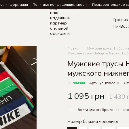
ная информация
Политика конфиденциальности
Пользовательское с
График
Пн-Вс : 
Главная
Мужские трусы. Набор из
Мужские трусы Набор из 5 штук | На
Мужские трусы Н
мужского нижнег
В наличии
Артикул: mix22_M
Ос
1 095 грн
1 430 
%
Войти
для отображения нако
Розмір білизни чоловічої