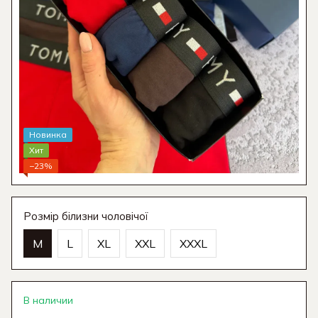
Новинка
Хит
−23%
Розмір білизни чоловічої
M
L
XL
XXL
XXXL
В наличии