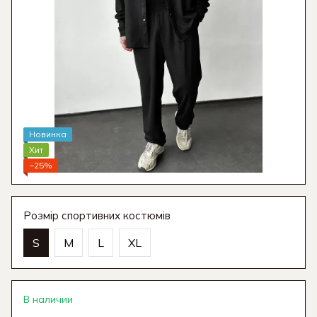
Новинка
Хит
−25%
Розмір спортивних костюмів
S
M
L
XL
В наличии