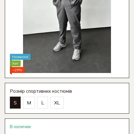
Новинка
Хит
−29%
Розмір спортивних костюмів
S
M
L
XL
В наличии