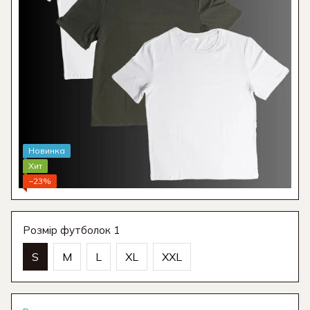
Новинка
Хит
−23%
Розмір футболок 1
S
M
L
XL
XXL