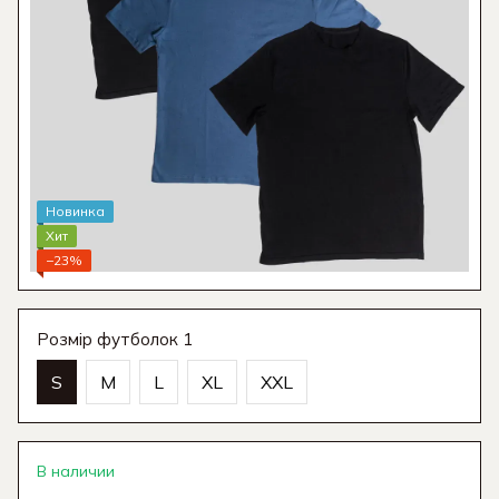
Новинка
Хит
−23%
Розмір футболок 1
S
M
L
XL
XXL
В наличии