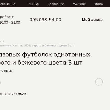
Укр
Рус
Желания
Вход
Сравнение
оглашение
 работы:
095 038-54-00
Мой заказ
10.00 - 21:00
лок
отонных. Хлопок 100% серого и бежевого цвета 3 шт
азовых футболок однотонных.
ого и бежевого цвета 3 шт
ть отзыв
н
пительной скидки