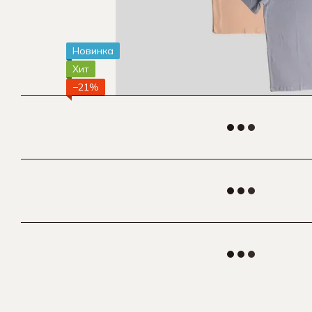
Новинка
Хит
−21%