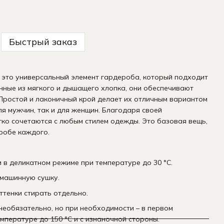
Быстрый заказ
 это универсальный элемент гардероба, который подходит
нные из мягкого и дышащего хлопка, они обеспечивают
 Простой и лаконичный крой делает их отличным вариантом
ля мужчин, так и для женщин. Благодаря своей
гко сочетаются с любым стилем одежды. Это базовая вещь,
робе каждого.
 в деликатном режиме при температуре до 30 °C.
 машинную сушку.
ттенки стирать отдельно.
необязательно, но при необходимости – в первом
мпературе до 150 °C и с изнаночной стороны.