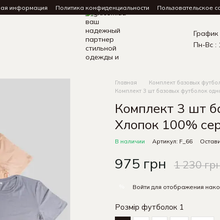
ная информация
Политика конфиденциальности
Пользовательское с
График
Пн-Вс : 
Главная
Комплект базовых футбо
Комплект 3 шт базовых футболок одн
Комплект 3 шт б
Хлопок 100% сер
В наличии
Артикул: F_66
Остави
975 грн
1 230 гр
%
Войти
для отображения нако
Розмір футболок 1