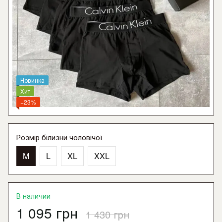
Новинка
Хит
−23%
Розмір білизни чоловічої
M
L
XL
XXL
В наличии
1 095 грн
1 430 грн