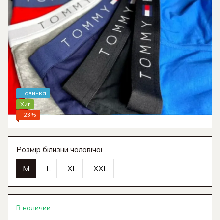
Новинка
Хит
−23%
Розмір білизни чоловічої
M
L
XL
XXL
В наличии