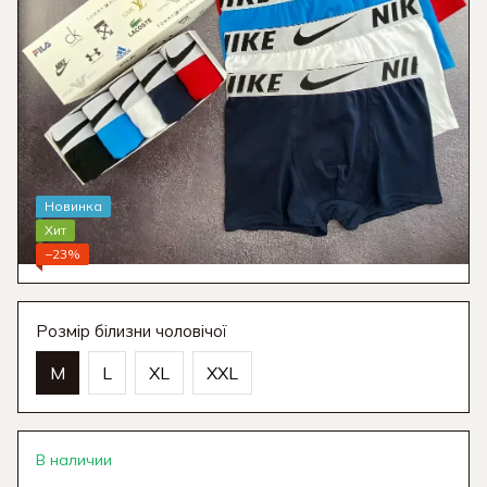
Новинка
Хит
−23%
Розмір білизни чоловічої
M
L
XL
XXL
В наличии