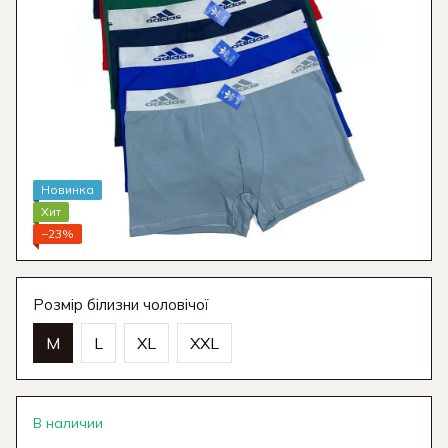
Новинка
Хит
−23%
Розмір білизни чоловічої
M
L
XL
XXL
В наличии