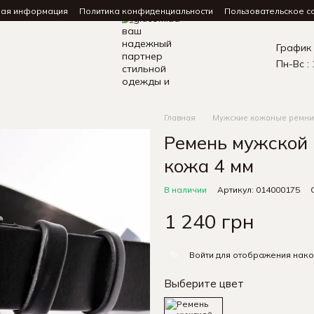
ная информация
Политика конфиденциальности
Пользовательское с
График
Пн-Вс : 
Главная
Мужские кожаные ремни
Ремень мужской
кожа 4 мм
В наличии
Артикул: 014000175
1 240 грн
%
Войти
для отображения нако
Выберите цвет