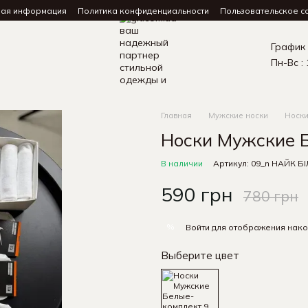
ная информация
Политика конфиденциальности
Пользовательское с
График
Пн-Вс : 
Главная
Мужские носки
Носки
Носки Мужские Б
В наличии
Артикул: 09_n НАЙК БІ
590 грн
780 грн
%
Войти
для отображения нако
Выберите цвет