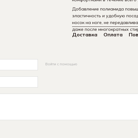
Добавление полиамида повыша
эластичность и удобную посад
носок на ноге, не передавлив
даже после многократных сти
Доставка
Оплата
По
Войти с помощью