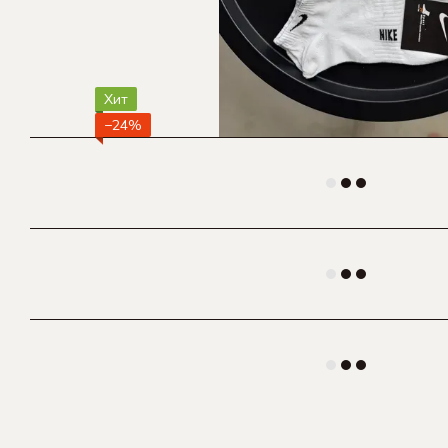
Хит
−24%