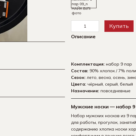
Купить
Описание
Мужские нос
Размер
Комплектация:
набор 9 пар
Состав:
90% хлопок / 7% поли
Сезон:
лето, весна, осень, зим
Цвета:
чёрный, серый, белый
Назначение:
повседневные
Мужские носки — набор 9
Набор мужских носков из 9 п
для работы, прогулок, заняти
содержанию хлопка носки хор
комфортными в течение всего 