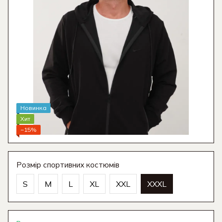
Новинка
Хит
−15%
Розмір спортивних костюмів
S
M
L
XL
XXL
XXXL