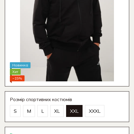
Новинка
Хит
−15%
Розмір спортивних костюмів
S
M
L
XL
XXL
XXXL