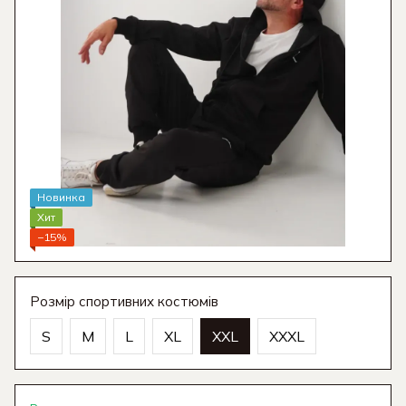
Новинка
Хит
−15%
Розмір спортивних костюмів
S
M
L
XL
XXL
XXXL